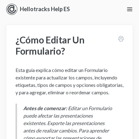
Hellotracks Help ES
To
Nav
Iniciando con Hellotracks
¿Cómo Editar Un
En vivo
Formulario?
Ubicación
Esta guía explica cómo editar un Formulario
Despacho
existente para actualizar los campos, incluyendo
etiquetas, tipos de campos y opciones obligatorias,
Administrar
y para agregar, eliminar o reordenar campos.
Análisis
Antes de comenzar:
Editar un Formulario
puede afectar las presentaciones
Perspectivas
existentes. Exporte las presentaciones
antes de realizar cambios. Para aprender
Ajustes y Permisos
cómo exportar las presentaciones de