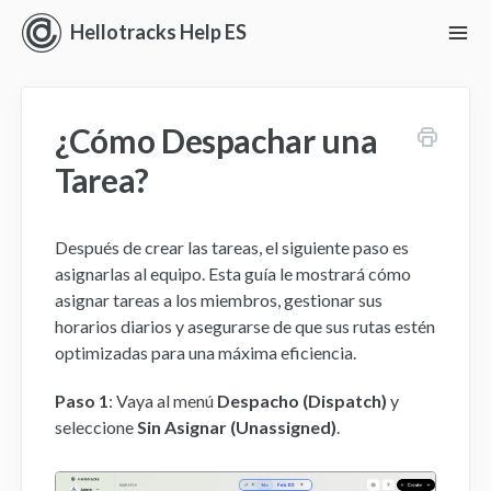
Hellotracks Help ES
To
Nav
Iniciando con Hellotracks
¿Cómo Despachar una
En vivo
Tarea?
Ubicación
Después de crear las tareas, el siguiente paso es
Despacho
asignarlas al equipo. Esta guía le mostrará cómo
asignar tareas a los miembros, gestionar sus
Administrar
horarios diarios y asegurarse de que sus rutas estén
optimizadas para una máxima eficiencia.
Análisis
Paso 1
: Vaya al menú
Despacho (Dispatch)
y
Perspectivas
seleccione
Sin Asignar (Unassigned)
.
Ajustes y Permisos