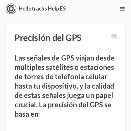
Hellotracks Help ES
To
Nav
Iniciando con Hellotracks
Precisión del GPS
En vivo
Ubicación
Las señales de GPS viajan desde
múltiples satélites o estaciones
Despacho
de torres de telefonía celular
Administrar
hasta tu dispositivo, y la calidad
de estas señales juega un papel
Análisis
crucial. La precisión del GPS se
basa en:
Perspectivas
Ajustes y Permisos