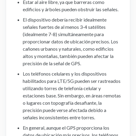
Estar al aire libre, ya que barreras como
edificios y árboles pueden obstruir las señales.
Aplicación Móvil
El dispositivo debería recibir idealmente
señales fuertes de al menos 3-4 satélites
FAQs
(idealmente 7-8) simultáneamente para
proporcionar datos de ubicación precisos. Los
Contacto
cañones urbanos y naturales, como edificios
altos y montañas, también pueden afectar la
precisión de la señal de GPS.
Los teléfonos celulares y los dispositivos
habilitados para LTE/5G pueden ser rastreados
utilizando torres de telefonía celular y
estaciones base. Sin embargo, en áreas remotas
o lugares con topografía desafiante, la
precisión puede verse afectada debido a
señales inconsistentes entre torres.
En general, aunque el GPS proporciona los
datos de ubicación más precisos, los teléfonos