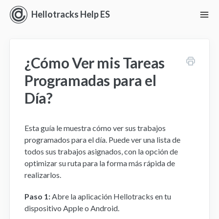
Hellotracks Help ES
To
Nav
Iniciando con Hellotracks
¿Cómo Ver mis Tareas
En vivo
Programadas para el
Ubicación
Día?
Despacho
Esta guía le muestra cómo ver sus trabajos
Administrar
programados para el día. Puede ver una lista de
todos sus trabajos asignados, con la opción de
optimizar su ruta para la forma más rápida de
Análisis
realizarlos.
Perspectivas
Paso 1:
Abre la aplicación Hellotracks en tu
dispositivo Apple o Android.
Ajustes y Permisos