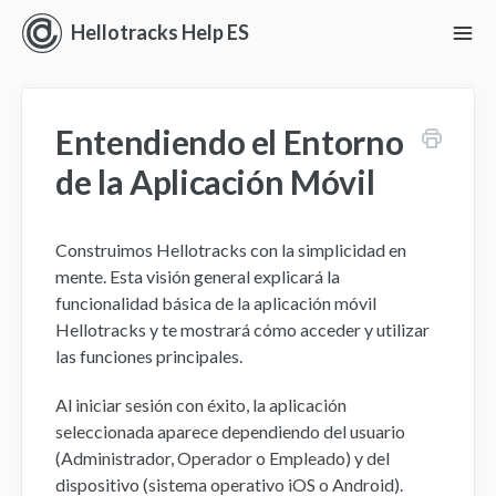
Hellotracks Help ES
To
Nav
Iniciando con Hellotracks
Entendiendo el Entorno
En vivo
de la Aplicación Móvil
Ubicación
Construimos Hellotracks con la simplicidad en
Despacho
mente. Esta visión general explicará la
funcionalidad básica de la aplicación móvil
Administrar
Hellotracks y te mostrará cómo acceder y utilizar
las funciones principales.
Análisis
Al iniciar sesión con éxito, la aplicación
Perspectivas
seleccionada aparece dependiendo del usuario
(Administrador, Operador o Empleado) y del
dispositivo (sistema operativo iOS o Android).
Ajustes y Permisos