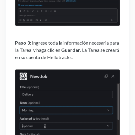
Paso 3:
Ingrese toda la información necesaria para
la Tarea, y haga clic en
Guardar
. La Tarea se creará
en su cuenta de Hellotracks.