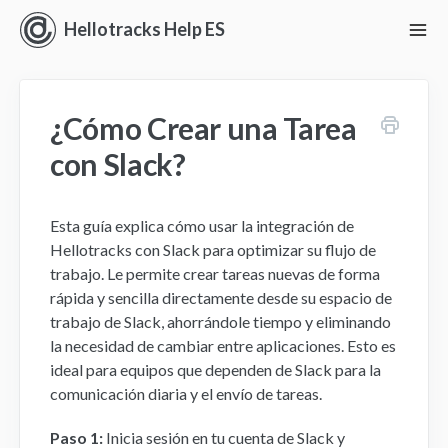
Hellotracks Help ES
To
Nav
Iniciando con Hellotracks
¿Cómo Crear una Tarea
En vivo
con Slack?
Ubicación
Esta guía explica cómo usar la integración de
Despacho
Hellotracks con Slack para optimizar su flujo de
trabajo. Le permite crear tareas nuevas de forma
Administrar
rápida y sencilla directamente desde su espacio de
trabajo de Slack, ahorrándole tiempo y eliminando
Análisis
la necesidad de cambiar entre aplicaciones. Esto es
ideal para equipos que dependen de Slack para la
Perspectivas
comunicación diaria y el envío de tareas.
Paso 1:
Inicia sesión en tu cuenta de Slack y
Ajustes y Permisos