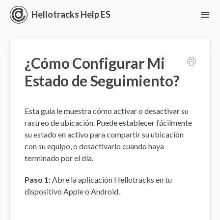
Hellotracks Help ES
To
Nav
Iniciando con Hellotracks
¿Cómo Configurar Mi
En vivo
Estado de Seguimiento?
Ubicación
Esta guía le muestra cómo activar o desactivar su
Despacho
rastreo de ubicación. Puede establecer fácilmente
su estado en activo para compartir su ubicación
Administrar
con su equipo, o desactivarlo cuando haya
terminado por el día.
Análisis
Paso 1:
Abre la aplicación Hellotracks en tu
Perspectivas
dispositivo Apple o Android.
Ajustes y Permisos