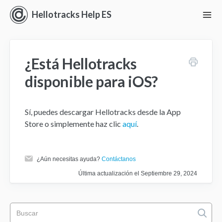
Hellotracks Help ES
To
Nav
Iniciando con Hellotracks
¿Está Hellotracks
En vivo
disponible para iOS?
Ubicación
Sí, puedes descargar Hellotracks desde la App
Despacho
Store o simplemente haz clic
aquí
.
Administrar
¿Aún necesitas ayuda?
Contáctanos
Análisis
Última actualización el Septiembre 29, 2024
Perspectivas
Ajustes y Permisos