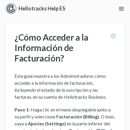
Hellotracks Help ES
To
Nav
Iniciando con Hellotracks
¿Cómo Acceder a la
En vivo
Información de
Ubicación
Facturación?
Despacho
Esta guía muestra a los Administradores cómo
Administrar
acceder a la información de facturación,
incluyendo el estado de la suscripción y las
facturas, en su cuenta de Hellotracks Business.
Análisis
Paso 1:
Haga clic en el menú desplegable junto a
Perspectivas
su perfil y seleccione
Facturación (Billing)
. O bien,
vaya a
Ajustes (Settings)
en la parte inferior del
Ajustes y Permisos